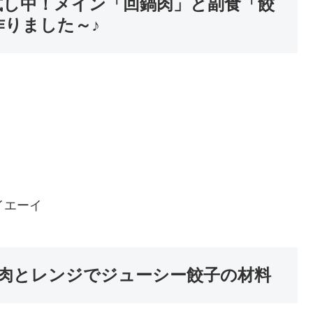
試し中！メイン「回鍋肉」と副食「餃
作りました～♪
イエーイ
肉とレンジでジューシー餃子の材料