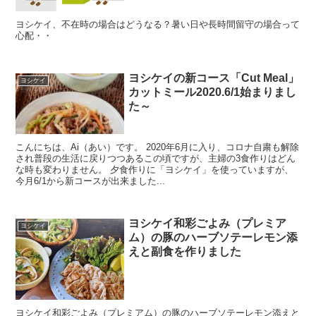
ヨシケイ、不在時の場合はどうなる？暑い日や長時間留守の場合って
心配・・
ヨシケイの新コース「Cut Meal」
ヨシケイ
カットミール2020.6/1始まりまし
た～
こんにちは、Ai（あい）です。 2020年6月に入り、コロナ自粛も解除
され普段の生活に戻りつつあるこの頃ですが、主婦の3食作りはどん
な時も変わりません。 夕食作りに「ヨシケイ」を使っていますが、
今月6/1から新コースが出来ました...
ヨシケイ和彩ごよみ（プレミア
ヨシケイ
ム）の豚のハーブソテーレモン添
えと副食を作りました
ヨシケイ和彩ごよみ（プレミアム）の豚のハーブソテーレモン添えと