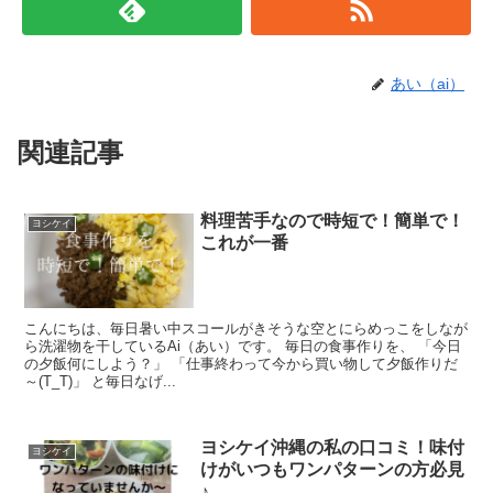
あい（ai）
関連記事
料理苦手なので時短で！簡単で！
ヨシケイ
これが一番
こんにちは、毎日暑い中スコールがきそうな空とにらめっこをしなが
ら洗濯物を干しているAi（あい）です。 毎日の食事作りを、 「今日
の夕飯何にしよう？」 「仕事終わって今から買い物して夕飯作りだ
～(T_T)」 と毎日なげ...
ヨシケイ沖縄の私の口コミ！味付
ヨシケイ
けがいつもワンパターンの方必見
♪