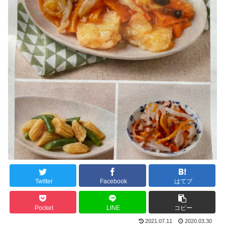
Twitter
Facebook
はてブ
Pocket
LINE
コピー
2021.07.11
2020.03.30