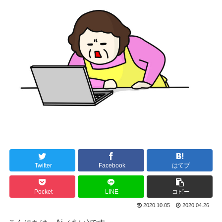
Twitter
Facebook
はてブ
Pocket
LINE
コピー
2020.10.05
2020.04.26