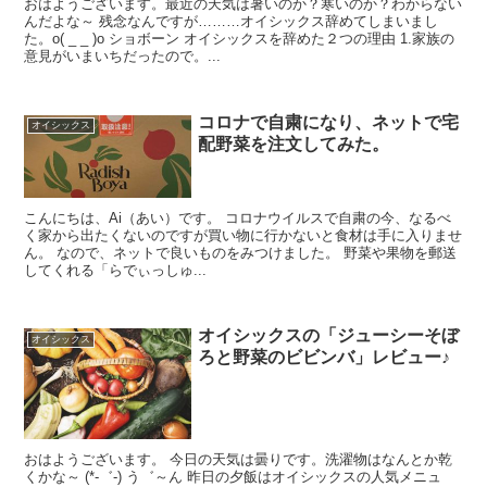
おはようございます。最近の天気は暑いのか？寒いのか？わからない
んだよな～ 残念なんですが………オイシックス辞めてしまいまし
た。o( _ _ )o ショボーン オイシックスを辞めた２つの理由 1.家族の
意見がいまいちだったので。...
コロナで自粛になり、ネットで宅
オイシックス
配野菜を注文してみた。
こんにちは、Ai（あい）です。 コロナウイルスで自粛の今、なるべ
く家から出たくないのですが買い物に行かないと食材は手に入りませ
ん。 なので、ネットで良いものをみつけました。 野菜や果物を郵送
してくれる「らでぃっしゅ...
オイシックスの「ジューシーそぼ
オイシックス
ろと野菜のビビンバ」レビュー♪
おはようございます。 今日の天気は曇りです。洗濯物はなんとか乾
くかな～ (*-゛-) う゛～ん 昨日の夕飯はオイシックスの人気メニュ