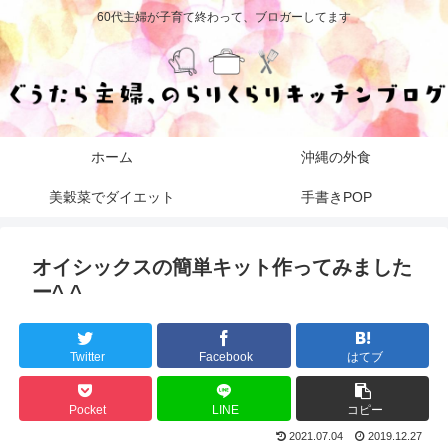
60代主婦が子育て終わって、ブロガーしてます
ホーム
沖縄の外食
美穀菜でダイエット
手書きPOP
オイシックスの簡単キット作ってみました
ー^ ^
Twitter
Facebook
はてブ
Pocket
LINE
コピー
2021.07.04
2019.12.27