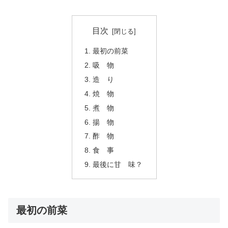
目次
最初の前菜
吸 物
造 り
焼 物
煮 物
揚 物
酢 物
食 事
最後に甘 味？
最初の前菜