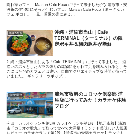
隠れ家カフェ、 Ma‑san Cafe Poco に行って来ました(^^)/ 浦添市・安
波茶の住宅街にそっと佇むカフェ、Ma‑san Cafe Poco（まーさんカ
フェ ポコ）。 一見、普通の家にみえ...
沖縄・浦添市当山｜Cafe
沖縄の外食
TERMINAL（ターミナル）の限
定ポキ丼＆梅肉豚丼が新鮮
沖縄・浦添市当山にある「Cafe TERMINAL」に行って来ました。 道
沿いの広々としたガラス張りの建物に惹かれて足を踏み入れると、そ
こにはただのカフェとは違い、自由でクリエイティブな時間が待って
いました。 ギャラリーやポップ...
浦添市牧港のコロッケ倶楽部 浦
沖縄の外食
添店に行ってみた！カラオケ体験
ブログ
今回、カラオケランチ第3段 カラオケランチ第1段 【地元密着】浦添
市「カラオケ歌丸」で歌って食べて大満足！ランチも美味しい人気店
レビュー カラオケランチ第2段 【浦添市の穴場カラオケ】ランチも