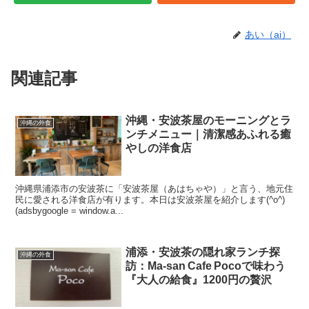
あい（ai）
関連記事
沖縄・安波茶屋のモーニングとラ
沖縄の外食
ンチメニュー｜清潔感あふれる癒
やしの洋食店
沖縄県浦添市の安波茶に「安波茶屋（あはちゃや）」と言う、地元住
民に愛される洋食店が有ります。本日は安波茶屋を紹介します(^o^)
(adsbygoogle = window.a...
浦添・安波茶の隠れ家ランチ探
沖縄の外食
訪：Ma‑san Cafe Pocoで味わう
『大人の給食』1200円の贅沢