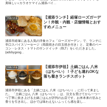
美味しい♪カラオケマイム浦添パイ...
【浦添ランチ】経塚ローズガーデ
沖縄の外食
ン！外観・内観・店舗情報とおす
すめメニュー
浦添市経塚にある人気の洋食カフェ「ローズガーデン」で、ランチに
辛口スパイスソーセージ（両面焼きの目玉焼き付き）と、定番のベー
コン・レタス・トマトのサンドイッチ（BLT）をいただきました。
(adsbygoog...
【浦添市伊祖】土鍋ごはん 八米
沖縄の外食
（はちべい）！子ども連れOKな
落ち着きランチスポット
浦添市伊祖にある「土鍋ごはん 八米（はちべい）」に行って来まし
た。 「土鍋ごはん 八米（はちべい）」は、注文を受けてから一つ一
つ丁寧に炊き上げる土鍋ごはんが評判のお店です。お米本来の甘みと
香りを引き出し、ほかでは味わえないふっくら感を楽し...