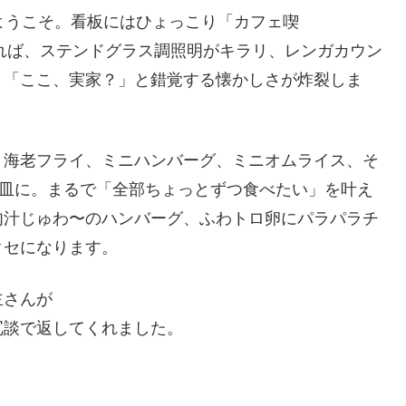
ようこそ。看板にはひょっこり「カフェ喫
開ければ、ステンドグラス調照明がキラリ、レンガカウン
、「ここ、実家？」と錯覚する懐かしさが炸裂しま
。海老フライ、ミニハンバーグ、ミニオムライス、そ
一皿に。まるで「全部ちょっとずつ食べたい」を叶え
肉汁じゅわ〜のハンバーグ、ふわトロ卵にパラパラチ
クセになります。
主さんが
冗談で返してくれました。