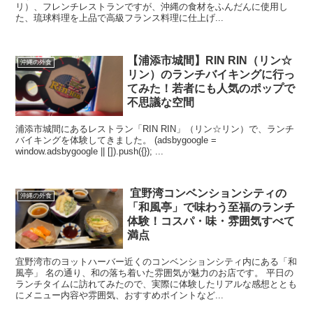
リ）、フレンチレストランですが、沖縄の食材をふんだんに使用し
た、琉球料理を上品で高級フランス料理に仕上げ...
【浦添市城間】RIN RIN（リン☆
沖縄の外食
リン）のランチバイキングに行っ
てみた！若者にも人気のポップで
不思議な空間
浦添市城間にあるレストラン「RIN RIN」（リン☆リン）で、ランチ
バイキングを体験してきました。 (adsbygoogle =
window.adsbygoogle || []).push({}); ...
宜野湾コンベンションシティの
沖縄の外食
「和風亭」で味わう至福のランチ
体験！コスパ・味・雰囲気すべて
満点
宜野湾市のヨットハーバー近くのコンベンションシティ内にある「和
風亭」 名の通り、和の落ち着いた雰囲気が魅力のお店です。 平日の
ランチタイムに訪れてみたので、実際に体験したリアルな感想ととも
にメニュー内容や雰囲気、おすすめポイントなど...