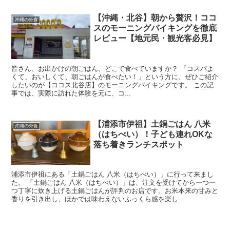
【沖縄・北谷】朝から贅沢！ココ
沖縄の外食
スのモーニングバイキングを徹底
レビュー【地元民・観光客必見】
皆さん、お出かけの朝ごはん、どこで食べていますか？ 「コスパよ
くて、おいしくて、朝ごはんが食べたい！」という方に、ぜひご紹介
したいのが【ココス北谷店】のモーニングバイキングです。 この記
事では、実際に訪れた体験を元に、コ...
【浦添市伊祖】土鍋ごはん 八米
沖縄の外食
（はちべい）！子ども連れOKな
落ち着きランチスポット
浦添市伊祖にある「土鍋ごはん 八米（はちべい）」に行って来まし
た。 「土鍋ごはん 八米（はちべい）」は、注文を受けてから一つ一
つ丁寧に炊き上げる土鍋ごはんが評判のお店です。お米本来の甘みと
香りを引き出し、ほかでは味わえないふっくら感を楽し...