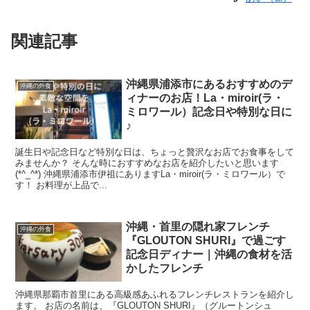
関連記事
沖縄県浦添市にあるおすすめのデ
沖縄の外食
ィナーのお店！La・miroir(ラ・
ミロワール）記念日や特別な日に
♪
誕生日や記念日など特別な日は、ちょっと贅沢なお店でお食事をして
みませんか？ そんな時におすすめなお店を紹介したいと思います
(*^_^*) 沖縄県浦添市伊祖にありますLa・miroir(ラ・ミロワール）で
す！ お料理が上品で...
沖縄・首里の隠れ家フレンチ
沖縄の外食
『GLOUTON SHURI』で過ごす
記念日ディナー｜沖縄の食材を活
かしたフレンチ
沖縄県那覇市首里にある高級感あふれるフレンチレストランを紹介し
ます。 お店の名前は、『GLOUTON SHURI』（グルートンシュ