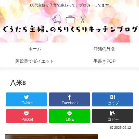
60代主婦が子育て終わって、ブロガーしてます
ホーム
沖縄の外食
美穀菜でダイエット
手書きPOP
八米8
Twitter
Facebook
はてブ
Pocket
LINE
コピー
2025.09.12