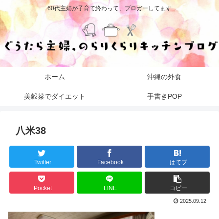
60代主婦が子育て終わって、ブロガーしてます
ホーム
沖縄の外食
美穀菜でダイエット
手書きPOP
八米38
Twitter
Facebook
はてブ
Pocket
LINE
コピー
2025.09.12