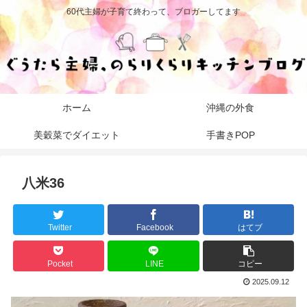
60代主婦が子育て終わって、ブロガーしてます
ホーム
沖縄の外食
美穀菜でダイエット
手書きPOP
八米36
Twitter
Facebook
はてブ
Pocket
LINE
コピー
2025.09.12
動