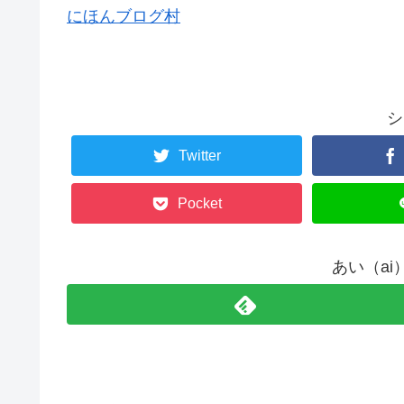
にほんブログ村
シ
Twitter
Pocket
あい（a