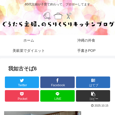
60代主婦が子育て終わって、ブロガーしてます
ホーム
沖縄の外食
美穀菜でダイエット
手書きPOP
我如古そば6
Twitter
Facebook
はてブ
Pocket
LINE
コピー
2025.10.15