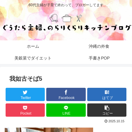
60代主婦が子育て終わって、ブロガーしてます
ホーム
沖縄の外食
美穀菜でダイエット
手書きPOP
我如古そば5
Twitter
Facebook
はてブ
Pocket
LINE
コピー
2025.10.15