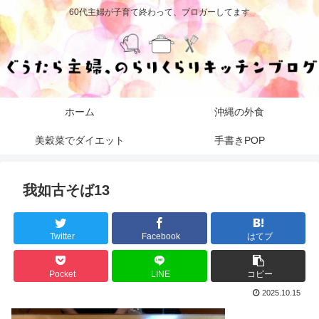
60代主婦が子育て終わって、ブロガーしてます
ホーム
沖縄の外食
美穀菜でダイエット
手書きPOP
我如古そば13
Twitter
Facebook
はてブ
Pocket
LINE
コピー
2025.10.15