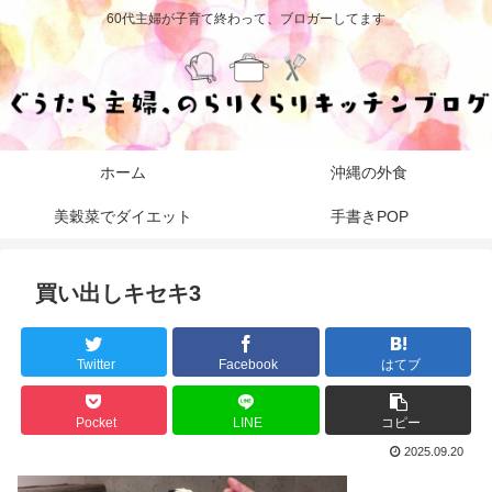
60代主婦が子育て終わって、ブロガーしてます
ホーム
沖縄の外食
美穀菜でダイエット
手書きPOP
買い出しキセキ3
Twitter
Facebook
はてブ
Pocket
LINE
コピー
2025.09.20