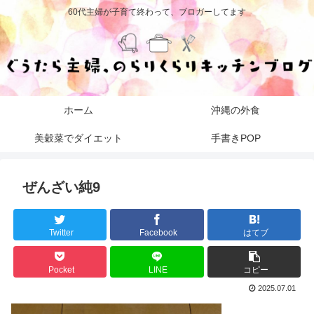
60代主婦が子育て終わって、ブロガーしてます
ホーム
沖縄の外食
美穀菜でダイエット
手書きPOP
ぜんざい純9
Twitter
Facebook
はてブ
Pocket
LINE
コピー
2025.07.01