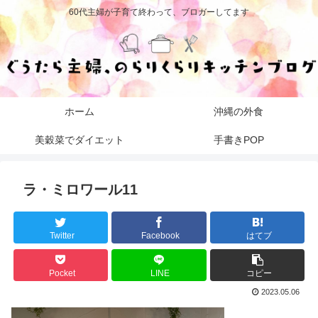
60代主婦が子育て終わって、ブロガーしてます
ホーム
沖縄の外食
美穀菜でダイエット
手書きPOP
ラ・ミロワール11
Twitter
Facebook
はてブ
Pocket
LINE
コピー
2023.05.06