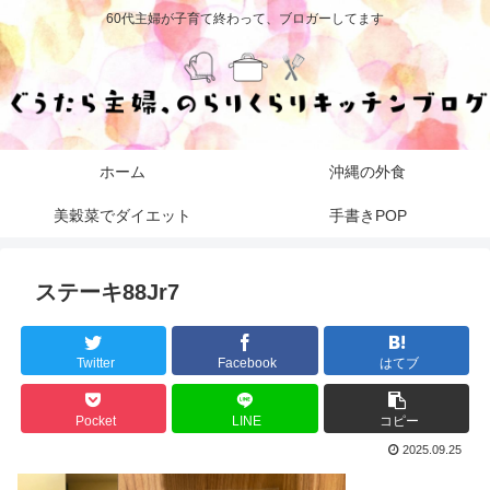
60代主婦が子育て終わって、ブロガーしてます
ホーム
沖縄の外食
美穀菜でダイエット
手書きPOP
ステーキ88Jr7
Twitter
Facebook
はてブ
Pocket
LINE
コピー
2025.09.25