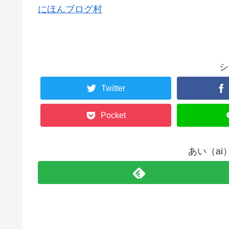
にほんブログ村
シ
Twitter
Pocket
あい（a