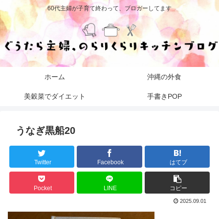
60代主婦が子育て終わって、ブロガーしてます
ホーム
沖縄の外食
美穀菜でダイエット
手書きPOP
うなぎ黒船20
Twitter
Facebook
はてブ
Pocket
LINE
コピー
2025.09.01