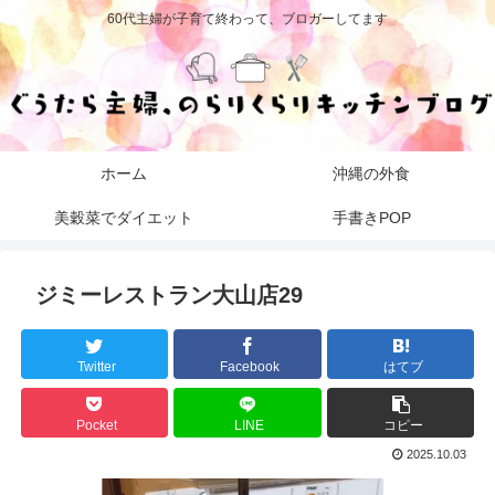
60代主婦が子育て終わって、ブロガーしてます
ホーム
沖縄の外食
美穀菜でダイエット
手書きPOP
ジミーレストラン大山店29
Twitter
Facebook
はてブ
Pocket
LINE
コピー
2025.10.03
動