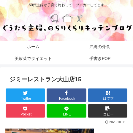
60代主婦が子育て終わって、ブロガーしてます
ホーム
沖縄の外食
美穀菜でダイエット
手書きPOP
ジミーレストラン大山店15
Twitter
Facebook
はてブ
Pocket
LINE
コピー
2025.10.03