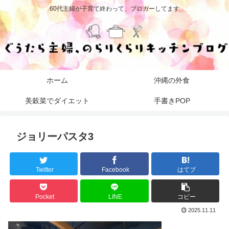
60代主婦が子育て終わって、ブロガーしてます
ホーム
沖縄の外食
美穀菜でダイエット
手書きPOP
ジョリーパスタ3
Twitter
Facebook
はてブ
Pocket
LINE
コピー
2025.11.11