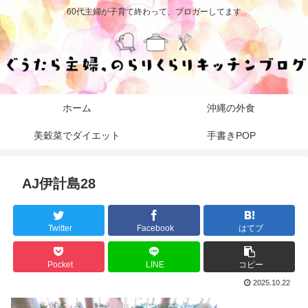
60代主婦が子育て終わって、ブロガーしてます
ホーム
沖縄の外食
美穀菜でダイエット
手書きPOP
AJ伊計島28
Twitter
Facebook
はてブ
Pocket
LINE
コピー
2025.10.22