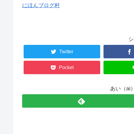
にほんブログ村
シ
Twitter
Pocket
あい（a