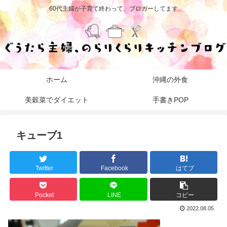
60代主婦が子育て終わって、ブロガーしてます
ホーム
沖縄の外食
美穀菜でダイエット
手書きPOP
キューブ1
Twitter
Facebook
はてブ
Pocket
LINE
コピー
2022.08.05