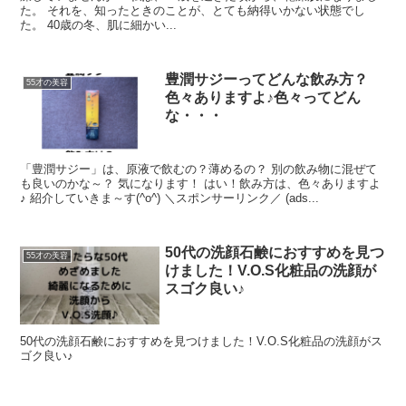
た。 それを、知ったときのことが、とても納得いかない状態でし
た。 40歳の冬、肌に細かい...
豊潤サジーってどんな飲み方？
55才の美容
色々ありますよ♪色々ってどん
な・・・
「豊潤サジー」は、原液で飲むの？薄めるの？ 別の飲み物に混ぜて
も良いのかな～？ 気になります！ はい！飲み方は、色々ありますよ
♪ 紹介していきま～す(^o^) ＼スポンサーリンク／ (ads...
50代の洗顔石鹸におすすめを見つ
55才の美容
けました！V.O.S化粧品の洗顔が
スゴク良い♪
50代の洗顔石鹸におすすめを見つけました！V.O.S化粧品の洗顔がス
ゴク良い♪