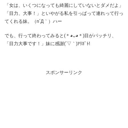
「女は、いくつになっても綺麗にしていないとダメだよ」
「目力、大事！」といやがる私を引っぱって連れって行っ
てくれる妹。（n´Д｀）ハー
でも、行って終わってみると(＊◕ᴗ◕＊)目がパッチリ、
「目力大事です！」妹に感謝(´▽｀)ｱﾘｶﾞﾄ!
スポンサーリンク