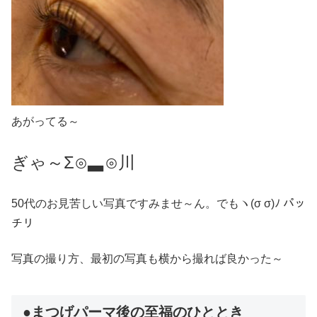
あがってる～
ぎゃ～
Σ
⊙
▃
⊙
川
50代のお見苦しい写真ですみませ～ん。でもヽ(σ σ)ﾉ パッ
チリ
写真の撮り方、最初の写真も横から撮れば良かった～
●まつげパーマ後の至福のひととき