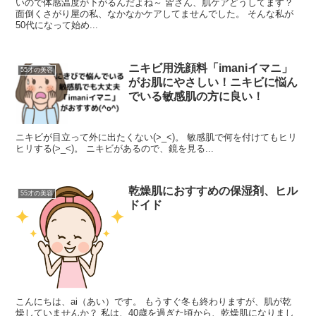
いので体感温度が下がるんだよね～ 皆さん、肌ケアどうしてます？
面倒くさがり屋の私、なかなかケアしてませんでした。 そんな私が
50代になって始め...
ニキビ用洗顔料「imaniイマニ」
55才の美容
がお肌にやさしい！ニキビに悩ん
でいる敏感肌の方に良い！
ニキビが目立って外に出たくない(>_<)。 敏感肌で何を付けてもヒリ
ヒリする(>_<)。 ニキビがあるので、鏡を見る...
乾燥肌におすすめの保湿剤、ヒル
55才の美容
ドイド
こんにちは、ai（あい）です。 もうすぐ冬も終わりますが、肌が乾
燥していませんか？ 私は、40歳を過ぎた頃から、乾燥肌になりまし