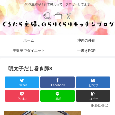
60代主婦が子育て終わって、ブロガーしてます
ホーム
沖縄の外食
美穀菜でダイエット
手書きPOP
明太子だし巻き卵3
Twitter
Facebook
はてブ
Pocket
LINE
コピー
2021.06.10