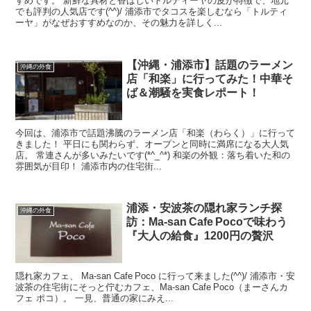
すめです。 新鮮な具材と香ばしいトルティーヤの皮が特徴で、地元
でも評判の人気店です(^^)/ 浦添市でタコスを楽しむなら「トルティ
ーヤ」がなぜおすすめなのか、その魅力を詳しく...
【沖縄・浦添市】話題のラーメン
沖縄の外食
店「和楽」に行ってみた！中華そ
ば＆潮騒を実食レポート！
今回は、浦添市で話題沸騰のラーメン店「和楽（わらく）」に行って
きました！ 平日にも関わらず、オープンと同時に満席になる大人気
店。 常連さんが多いみたいです(*^_^*) 和楽の外観：落ち着いた和の
雰囲気が目印！ 浦添市内の住宅街...
浦添・安波茶の隠れ家ランチ探
沖縄の外食
訪：Ma‑san Cafe Pocoで味わう
『大人の給食』1200円の贅沢
隠れ家カフェ、 Ma‑san Cafe Poco に行って来ました(^^)/ 浦添市・安
波茶の住宅街にそっと佇むカフェ、Ma‑san Cafe Poco（まーさんカ
フェ ポコ）。 一見、普通の家にみえ...