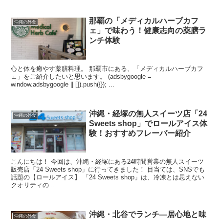
那覇の「メディカルハーブカフ
沖縄の外食
ェ」で味わう！健康志向の薬膳ラ
ンチ体験
心と体を癒やす薬膳料理。 那覇市にある、「メディカルハーブカフ
ェ」をご紹介したいと思います。 (adsbygoogle =
window.adsbygoogle || []).push({}); ...
沖縄・経塚の無人スイーツ店「24
沖縄の外食
Sweets shop」でロールアイス体
験！おすすめフレーバー紹介
こんにちは！ 今回は、沖縄・経塚にある24時間営業の無人スイーツ
販売店「24 Sweets shop」に行ってきました！ 目当ては、SNSでも
話題の【ロールアイス】 「24 Sweets shop」は、冷凍とは思えない
クオリティの...
沖縄・北谷でランチ―居心地と味
沖縄の外食