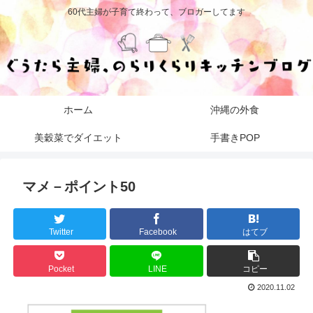
60代主婦が子育て終わって、ブロガーしてます
ホーム
沖縄の外食
美穀菜でダイエット
手書きPOP
マメ－ポイント50
Twitter
Facebook
はてブ
Pocket
LINE
コピー
2020.11.02