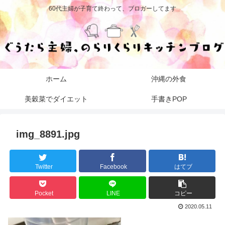
60代主婦が子育て終わって、ブロガーしてます
ホーム
沖縄の外食
美穀菜でダイエット
手書きPOP
img_8891.jpg
Twitter
Facebook
はてブ
Pocket
LINE
コピー
2020.05.11