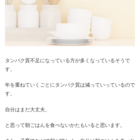
タンパク質不足になっている方が多くなっているそうで
す。
年を重ねていくごとにタンパク質は減っていっているので
す。
自分はまだ大丈夫。
と思って朝ごはんを食べないかたもいると思います。