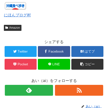
にほんブログ村
Amazon
シェアする
Twitter
Facebook
はてブ
Pocket
LINE
コピー
あい（ai）をフォローする
あい（ai）