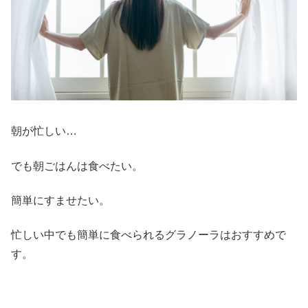
朝が忙しい…
でも朝ごはんは食べたい。
簡単にすませたい。
忙しい中でも簡単に食べられるグラノーラはおすすめで
す。