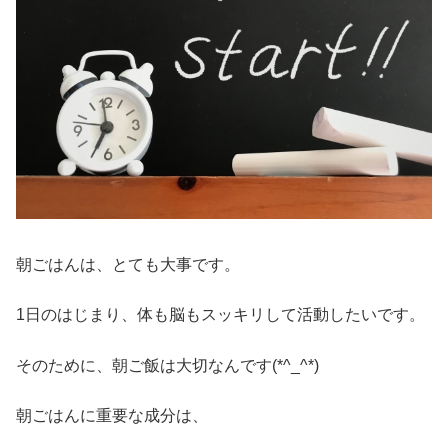
朝ごはんは、とても大事です。
1日のはじまり、体も脳もスッキリして活動したいです。
そのために、朝ご飯は大切なんです(*^_^*)
朝ごはんに重要な成分は、