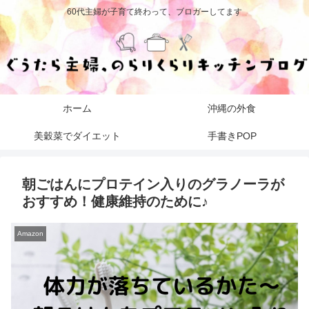
60代主婦が子育て終わって、ブロガーしてます
ホーム
沖縄の外食
美穀菜でダイエット
手書きPOP
朝ごはんにプロテイン入りのグラノーラが
おすすめ！健康維持のために♪
Amazon