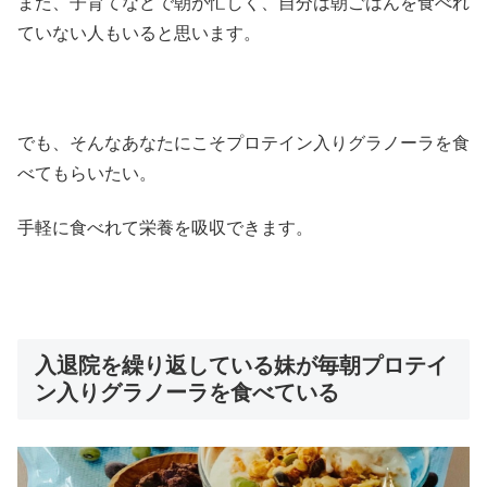
また、子育てなどで朝が忙しく、自分は朝ごはんを食べれ
ていない人もいると思います。
でも、そんなあなたにこそプロテイン入りグラノーラを食
べてもらいたい。
手軽に食べれて栄養を吸収できます。
入退院を繰り返している妹が毎朝プロテイ
ン入りグラノーラを食べている