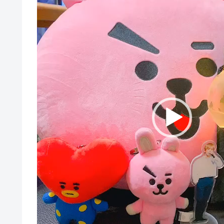
画
プ
レ
ー
ヤ
ー