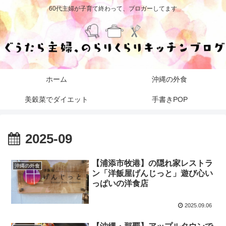
60代主婦が子育て終わって、ブロガーしてます
ホーム
沖縄の外食
美穀菜でダイエット
手書きPOP
2025-09
【浦添市牧港】の隠れ家レストラ
沖縄の外食
ン「洋飯屋げんじっと」遊び心い
っぱいの洋食店
2025.09.06